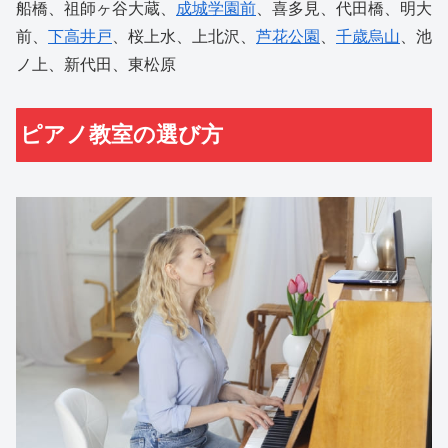
船橋、祖師ヶ谷大蔵、
成城学園前
、喜多見、代田橋、明大
前、
下高井戸
、桜上水、上北沢、
芦花公園
、
千歳烏山
、池
ノ上、新代田、東松原
ピアノ教室の選び方