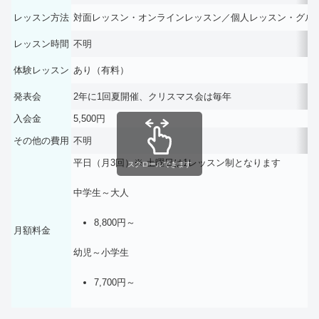
レッスン方法
対面レッスン・オンラインレッスン／個人レッスン・グル
レッスン時間
不明
体験レッスン
あり（有料）
発表会
2年に1回夏開催、クリスマス会は毎年
入会金
5,500円
その他の費用
不明
平日（月3回）※ 土曜日は1レッスン制となります
スクロールできます
中学生～大人
8,800円～
月額料金
幼児～小学生
7,700円～