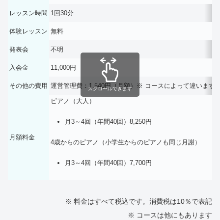
レッスン時間
1回30分
体験レッスン
無料
発表会
不明
入会金
11,000円
その他の費用
運営管理費：1,540円（月額）※ コースによって違います
スクロールできます
ピアノ（大人）
月3～4回（年間40回）8,250円
月額料金
4歳からのピアノ（小学生からのピアノも同じ月謝）
月3～4回（年間40回）7,700円
※ 料金はすべて税込です。消費税は10％で表記
※ コースは他にもあります